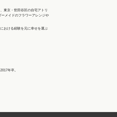
。
く、東京・世田谷区の自宅アトリ
ダーメイドのフラワーアレンジや
活における経験を元に幸せを運ぶ
017年卒。