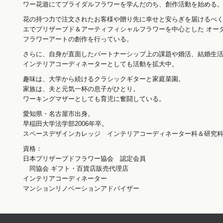
ワー花遊にてブライダルフラワーを学んだのち、創作活動を始める
花の持つ力で注文されたお客様や贈り先に幸せと安らぎを届けるべ
エでプリザーブド＆アーティフィシャルフラワーを中心とした オー
フラワーアートの創作を行っている。
さらに、自身が直面したパートナーシップ上の課題や婚活、結婚生
インテリアコーディネーターとしても活動を拡大中。
趣味は、大学から続けるクラシックギターと家庭菜園。
家族は、夫と元気一杯の息子がひとり。
ワーキングマザーとしても育児に奮闘している。
愛知県・名古屋市出身。
早稲田大学法学部2006年卒。
スペースデザインカレッジ インテリアコーディネーター科＆研究科2
資格：
日本プリザーブドフラワー協会 認定会員
同協会 ギフト・百貨店販売代理店
インテリアコーディネーター
マンションリノベーションアドバイザー