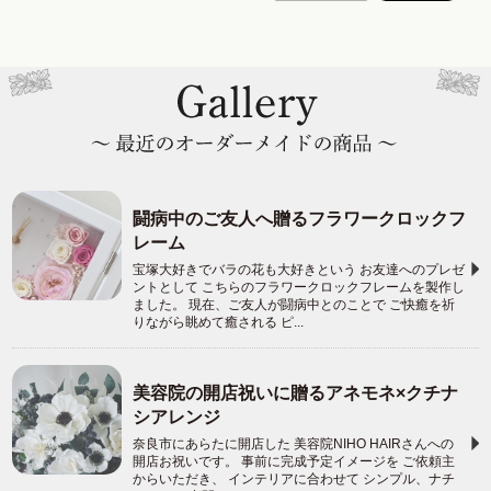
闘病中のご友人へ贈るフラワークロックフ
レーム
宝塚大好きでバラの花も大好きという お友達へのプレゼ
ントとして こちらのフラワークロックフレームを製作し
ました。 現在、ご友人が闘病中とのことで ご快癒を祈
りながら眺めて癒される ピ...
美容院の開店祝いに贈るアネモネ×クチナ
シアレンジ
奈良市にあらたに開店した 美容院NIHO HAIRさんへの
開店お祝いです。 事前に完成予定イメージを ご依頼主
からいただき、 インテリアに合わせて シンプル、ナチ