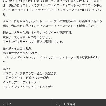
花の持つ力で注文されたお客様や贈り先に幸せと安らぎを届けるべく、東京・
世田谷区の自宅アトリエでプリザーブド＆アーティフィシャルフラワーを中心
とした オーダーメイドのフラワーアレンジやフラワーアートの創作を行ってい
る。
さらに、自身が直面したパートナーシップ上の課題や婚活、結婚生活における
経験を元に幸せを運ぶインテリアコーディネーターとしても活動を拡大中。
趣味は、大学から続けるクラシックギターと家庭菜園。
家族は、夫と元気一杯の息子がひとり。
ワーキングマザーとしても育児に奮闘している。
愛知県・名古屋市出身。
早稲田大学法学部2006年卒。
スペースデザインカレッジ インテリアコーディネーター科＆研究科2017年
卒。
資格：
日本プリザーブドフラワー協会 認定会員
同協会 ギフト・百貨店販売代理店
インテリアコーディネーター
マンションリノベーションアドバイザー
＞ TOP
＞ サービス内容