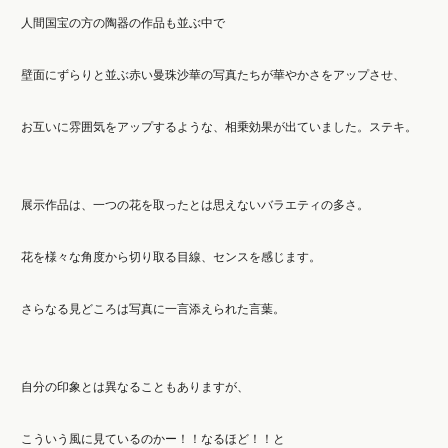
人間国宝の方の陶器の作品も並ぶ中で
壁面にずらりと並ぶ赤い曼珠沙華の写真たちが華やかさをアップさせ、
お互いに雰囲気をアップするような、相乗効果が出ていました。ステキ。
展示作品は、一つの花を取ったとは思えないバラエティの多さ。
花を様々な角度から切り取る目線、センスを感じます。
さらなる見どころは写真に一言添えられた言葉。
自分の印象とは異なることもありますが、
こういう風に見ているのかー！！なるほど！！と