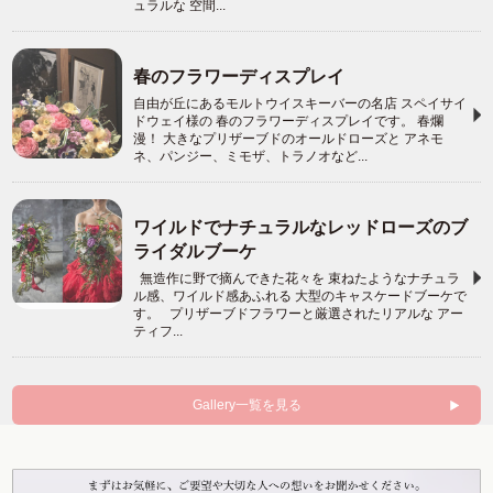
ュラルな 空間...
春のフラワーディスプレイ
自由が丘にあるモルトウイスキーバーの名店 スペイサイ
ドウェイ様の 春のフラワーディスプレイです。 春爛
漫！ 大きなプリザーブドのオールドローズと アネモ
ネ、パンジー、ミモザ、トラノオなど...
ワイルドでナチュラルなレッドローズのブ
ライダルブーケ
無造作に野で摘んできた花々を 束ねたようなナチュラ
ル感、ワイルド感あふれる 大型のキャスケードブーケで
す。 プリザーブドフラワーと厳選されたリアルな アー
ティフ...
Gallery一覧を見る