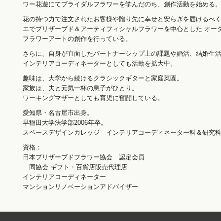
ワー花遊にてブライダルフラワーを学んだのち、創作活動を始める
花の持つ力で注文されたお客様や贈り先に幸せと安らぎを届けるべ
エでプリザーブド＆アーティフィシャルフラワーを中心とした オー
フラワーアートの創作を行っている。
さらに、自身が直面したパートナーシップ上の課題や婚活、結婚生
インテリアコーディネーターとしても活動を拡大中。
趣味は、大学から続けるクラシックギターと家庭菜園。
家族は、夫と元気一杯の息子がひとり。
ワーキングマザーとしても育児に奮闘している。
愛知県・名古屋市出身。
早稲田大学法学部2006年卒。
スペースデザインカレッジ インテリアコーディネーター科＆研究科2
資格：
日本プリザーブドフラワー協会 認定会員
同協会 ギフト・百貨店販売代理店
インテリアコーディネーター
マンションリノベーションアドバイザー