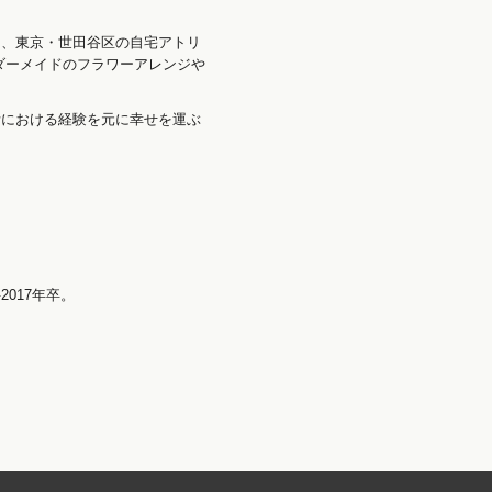
。
く、東京・世田谷区の自宅アトリ
ダーメイドのフラワーアレンジや
活における経験を元に幸せを運ぶ
017年卒。