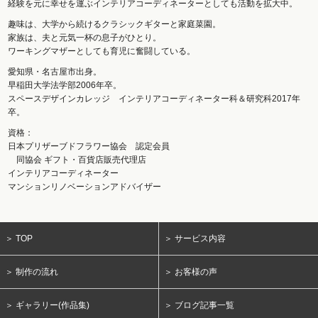
経験を元に幸せを運ぶインテリアコーディネーターとしても活動を拡大中。
趣味は、大学から続けるクラシックギターと家庭菜園。
家族は、夫と元気一杯の息子がひとり。
ワーキングマザーとしても育児に奮闘している。
愛知県・名古屋市出身。
早稲田大学法学部2006年卒。
スペースデザインカレッジ インテリアコーディネーター科＆研究科2017年
卒。
資格：
日本プリザーブドフラワー協会 認定会員
同協会 ギフト・百貨店販売代理店
インテリアコーディネーター
マンションリノベーションアドバイザー
＞ TOP
＞ サービス内容
＞ 制作の流れ
＞ お客様の声
＞ ギャラリー(作品集)
＞ ブログ記事一覧