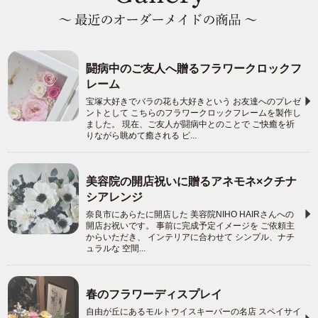
闘病中のご友人へ贈るフラワークロックフ
レーム
宝塚大好きでバラの花も大好きという お友達へのプレゼ
ントとして こちらのフラワークロックフレームを製作し
ました。 現在、ご友人が闘病中とのことで ご快癒を祈
りながら眺めて癒される ピ...
美容院の開店祝いに贈るアネモネ×クチナ
シアレンジ
奈良市にあらたに開店した 美容院NIHO HAIRさんへの
開店お祝いです。 事前に完成予定イメージを ご依頼主
からいただき、 インテリアに合わせて シンプル、ナチ
ュラルな 空間...
春のフラワーディスプレイ
自由が丘にあるモルトウイスキーバーの名店 スペイサイ