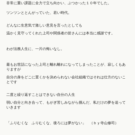
非常に重い課題に全力で立ち向かい、ぶつかった１０年でした。
ツンツンととんがっていた、若い時代。
どんなに生意気で激しい意見を言ったとしても
温かく見守ってくれた上司や関係者の皆さんには本当に感謝です。
わが法務人生に、一片の悔いなし。
最もお世話になった上司と離れ離れになってしまったことが、寂しくもあ
りますが
自分の身をどこに置くかを決められない会社組織ではそれは仕方のないこ
とです
二度と繰り返すことはできない自分の人生
弱い自分と向き合って、もがぎ苦しみながら掴んだ、私だけの夢を追って
いきます
「ふりむくな ふりむくな、後ろには夢がない」 （ｂｙ寺山修司）