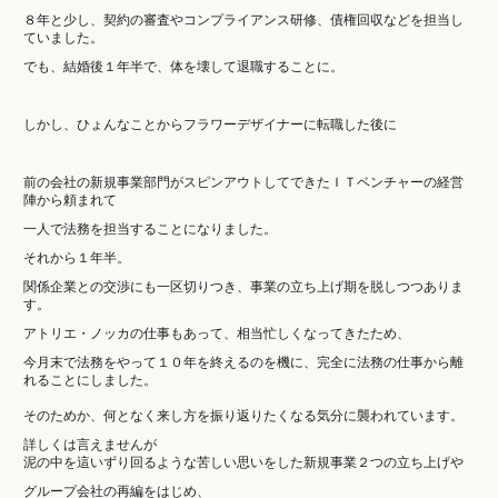
８年と少し、契約の審査やコンプライアンス研修、債権回収などを担当し
ていました。
でも、結婚後１年半で、体を壊して退職することに。
しかし、ひょんなことからフラワーデザイナーに転職した後に
前の会社の新規事業部門がスピンアウトしてできたＩＴベンチャーの経営
陣から頼まれて
一人で法務を担当することになりました。
それから１年半。
関係企業との交渉にも一区切りつき、事業の立ち上げ期を脱しつつありま
す。
アトリエ・ノッカの仕事もあって、相当忙しくなってきたため、
今月末で法務をやって１０年を終えるのを機に、完全に法務の仕事から離
れることにしました。
そのためか、何となく来し方を振り返りたくなる気分に襲われています。
詳しくは言えませんが
泥の中を這いずり回るような苦しい思いをした新規事業２つの立ち上げや
グループ会社の再編をはじめ、