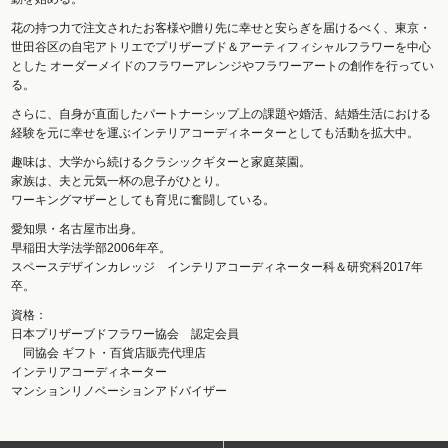
花の持つ力で注文されたお客様や贈り先に幸せと安らぎを届けるべく、東京・
世田谷区の自宅アトリエでプリザーブド＆アーティフィシャルフラワーを中心
とした オーダーメイドのフラワーアレンジやフラワーアートの創作を行ってい
る。
さらに、自身が直面したパートナーシップ上の課題や婚活、結婚生活における
経験を元に幸せを運ぶインテリアコーディネーターとしても活動を拡大中。
趣味は、大学から続けるクラシックギターと家庭菜園。
家族は、夫と元気一杯の息子がひとり。
ワーキングマザーとしても育児に奮闘している。
愛知県・名古屋市出身。
早稲田大学法学部2006年卒。
スペースデザインカレッジ インテリアコーディネーター科＆研究科2017年
卒。
資格：
日本プリザーブドフラワー協会 認定会員
同協会 ギフト・百貨店販売代理店
インテリアコーディネーター
マンションリノベーションアドバイザー