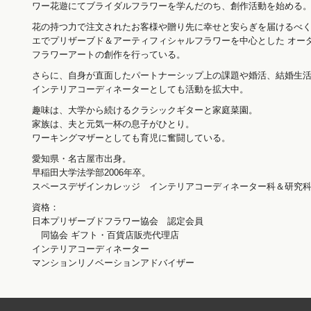
ワー花遊にてブライダルフラワーを学んだのち、創作活動を始める
花の持つ力で注文されたお客様や贈り先に幸せと安らぎを届けるべ
エでプリザーブド＆アーティフィシャルフラワーを中心とした オー
フラワーアートの創作を行っている。
さらに、自身が直面したパートナーシップ上の課題や婚活、結婚生
インテリアコーディネーターとしても活動を拡大中。
趣味は、大学から続けるクラシックギターと家庭菜園。
家族は、夫と元気一杯の息子がひとり。
ワーキングマザーとしても育児に奮闘している。
愛知県・名古屋市出身。
早稲田大学法学部2006年卒。
スペースデザインカレッジ インテリアコーディネーター科＆研究科2
資格：
日本プリザーブドフラワー協会 認定会員
同協会 ギフト・百貨店販売代理店
インテリアコーディネーター
マンションリノベーションアドバイザー