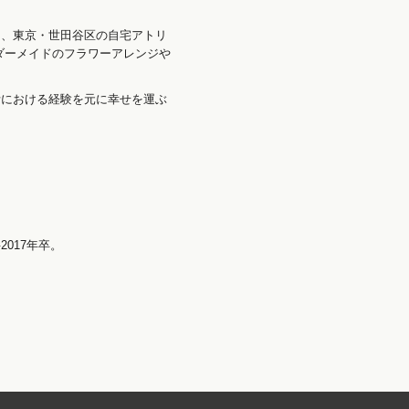
。
く、東京・世田谷区の自宅アトリ
ダーメイドのフラワーアレンジや
活における経験を元に幸せを運ぶ
017年卒。