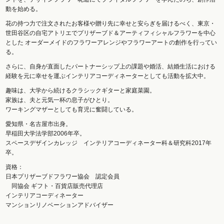
動を始める。
花の持つ力で注文されたお客様や贈り先に幸せと安らぎを届けるべく、東京・
世田谷区の自宅アトリエでプリザーブド＆アーティフィシャルフラワーを中心
とした オーダーメイドのフラワーアレンジやフラワーアートの創作を行ってい
る。
さらに、自身が直面したパートナーシップ上の課題や婚活、結婚生活における
経験を元に幸せを運ぶインテリアコーディネーターとしても活動を拡大中。
趣味は、大学から続けるクラシックギターと家庭菜園。
家族は、夫と元気一杯の息子がひとり。
ワーキングマザーとしても育児に奮闘している。
愛知県・名古屋市出身。
早稲田大学法学部2006年卒。
スペースデザインカレッジ インテリアコーディネーター科＆研究科2017年
卒。
資格：
日本プリザーブドフラワー協会 認定会員
同協会 ギフト・百貨店販売代理店
インテリアコーディネーター
マンションリノベーションアドバイザー