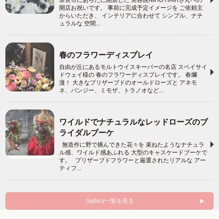
奈良市にあらたに開店した 美容院NIHO HAIRさんへの
開店お祝いです。 事前に完成予定イメージを ご依頼主
からいただき、 インテリアに合わせて シンプル、ナチ
ュラルな 空間...
春のフラワーディスプレイ
自由が丘にあるモルトウイスキーバーの名店 スペイサイ
ドウェイ様の 春のフラワーディスプレイです。 春爛
漫！ 大きなプリザーブドのオールドローズと アネモ
ネ、パンジー、ミモザ、トラノオなど...
ワイルドでナチュラルなレッドローズのブ
ライダルブーケ
無造作に野で摘んできた花々を 束ねたようなナチュラ
ル感、ワイルド感あふれる 大型のキャスケードブーケで
す。 プリザーブドフラワーと厳選されたリアルな アー
ティフ...
Gallery一覧を見る