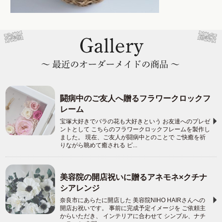
闘病中のご友人へ贈るフラワークロックフ
レーム
宝塚大好きでバラの花も大好きという お友達へのプレゼ
ントとして こちらのフラワークロックフレームを製作し
ました。 現在、ご友人が闘病中とのことで ご快癒を祈
りながら眺めて癒される ピ...
美容院の開店祝いに贈るアネモネ×クチナ
シアレンジ
奈良市にあらたに開店した 美容院NIHO HAIRさんへの
開店お祝いです。 事前に完成予定イメージを ご依頼主
からいただき、 インテリアに合わせて シンプル、ナチ