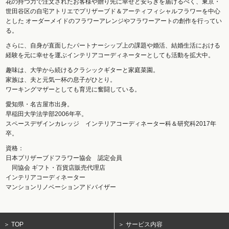
花の持つ力で注文されたお客様や贈り先に幸せと安らぎを届けるべく、東京・
世田谷区の自宅アトリエでプリザーブド＆アーティフィシャルフラワーを中心
とした オーダーメイドのフラワーアレンジやフラワーアートの創作を行ってい
る。
さらに、自身が直面したパートナーシップ上の課題や婚活、結婚生活における
経験を元に幸せを運ぶインテリアコーディネーターとしても活動を拡大中。
趣味は、大学から続けるクラシックギターと家庭菜園。
家族は、夫と元気一杯の息子がひとり。
ワーキングマザーとしても育児に奮闘している。
愛知県・名古屋市出身。
早稲田大学法学部2006年卒。
スペースデザインカレッジ インテリアコーディネーター科＆研究科2017年
卒。
資格：
日本プリザーブドフラワー協会 認定会員
同協会 ギフト・百貨店販売代理店
インテリアコーディネーター
マンションリノベーションアドバイザー
＞ TOP
＞ サービス内容