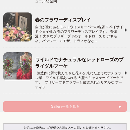
ュラルな 空間...
春のフラワーディスプレイ
自由が丘にあるモルトウイスキーバーの名店 スペイサイ
ドウェイ様の 春のフラワーディスプレイです。 春爛
漫！ 大きなプリザーブドのオールドローズと アネモ
ネ、パンジー、ミモザ、トラノオなど...
ワイルドでナチュラルなレッドローズのブ
ライダルブーケ
無造作に野で摘んできた花々を 束ねたようなナチュラ
ル感、ワイルド感あふれる 大型のキャスケードブーケで
す。 プリザーブドフラワーと厳選されたリアルな アー
ティフ...
Gallery一覧を見る