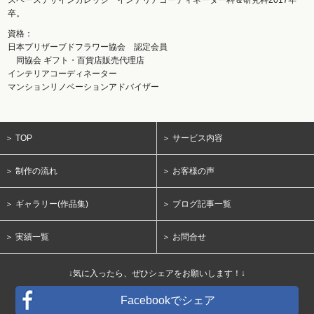
スペースデザインカレッジ インテリアコーディネーター科＆研究科2017年
卒。
資格：
日本プリザーブドフラワー協会 認定会員
同協会 ギフト・百貨店販売代理店
インテリアコーディネーター
マンションリノベーションアドバイザー
＞ TOP
＞ サービス内容
＞ 制作の流れ
＞ お客様の声
＞ ギャラリー(作品集)
＞ ブログ記事一覧
＞ 実績一覧
＞ お問合せ
↓気に入ったら、ぜひシェアをお願いします！↓
Facebookでシェア