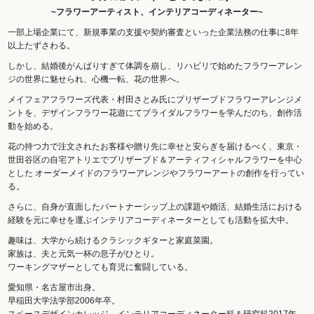
~フラワーアーティスト、インテリアコーディネーター~
一部上場企業にて、新規事業の支援や契約審査といった企業法務の仕事に8年
以上たずさわる。
しかし、結婚後がんばりすぎて体調を崩し、リハビリで始めたフラワーアレン
ジの世界に魅せられ、心機一転、花の世界へ。
メイフェアフラワーズ代表・村田さとみ氏にプリザーブドフラワーアレンジメ
ントを、デザインフラワー花遊にてブライダルフラワーを学んだのち、創作活
動を始める。
花の持つ力で注文されたお客様や贈り先に幸せと安らぎを届けるべく、東京・
世田谷区の自宅アトリエでプリザーブド＆アーティフィシャルフラワーを中心
とした オーダーメイドのフラワーアレンジやフラワーアートの創作を行ってい
る。
さらに、自身が直面したパートナーシップ上の課題や婚活、結婚生活における
経験を元に幸せを運ぶインテリアコーディネーターとしても活動を拡大中。
趣味は、大学から続けるクラシックギターと家庭菜園。
家族は、夫と元気一杯の息子がひとり。
ワーキングマザーとしても育児に奮闘している。
愛知県・名古屋市出身。
早稲田大学法学部2006年卒。