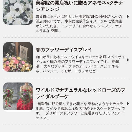
美容院の開店祝いに贈るアネモネ×クチナ
シアレンジ
奈良市にあらたに開店した 美容院NIHO HAIRさんへの
開店お祝いです。 事前に完成予定イメージを ご依頼主
からいただき、 インテリアに合わせて シンプル、ナチ
ュラルな 空間...
春のフラワーディスプレイ
自由が丘にあるモルトウイスキーバーの名店 スペイサイ
ドウェイ様の 春のフラワーディスプレイです。 春爛
漫！ 大きなプリザーブドのオールドローズと アネモ
ネ、パンジー、ミモザ、トラノオなど...
ワイルドでナチュラルなレッドローズのブ
ライダルブーケ
無造作に野で摘んできた花々を 束ねたようなナチュラ
ル感、ワイルド感あふれる 大型のキャスケードブーケで
す。 プリザーブドフラワーと厳選されたリアルな アー
ティフ...