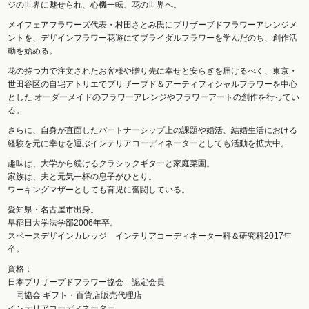
ジの世界に魅せられ、心機一転、花の世界へ。
メイフェアフラワーズ代表・村田さとみ氏にプリザーブドフラワーアレンジメ
ントを、デザインフラワー花遊にてブライダルフラワーを学んだのち、創作活
動を始める。
花の持つ力で注文されたお客様や贈り先に幸せと安らぎを届けるべく、東京・
世田谷区の自宅アトリエでプリザーブド＆アーティフィシャルフラワーを中心
とした オーダーメイドのフラワーアレンジやフラワーアートの創作を行ってい
る。
さらに、自身が直面したパートナーシップ上の課題や婚活、結婚生活における
経験を元に幸せを運ぶインテリアコーディネーターとしても活動を拡大中。
趣味は、大学から続けるクラシックギターと家庭菜園。
家族は、夫と元気一杯の息子がひとり。
ワーキングマザーとしても育児に奮闘している。
愛知県・名古屋市出身。
早稲田大学法学部2006年卒。
スペースデザインカレッジ インテリアコーディネーター科＆研究科2017年
卒。
資格：
日本プリザーブドフラワー協会 認定会員
同協会 ギフト・百貨店販売代理店
インテリアコーディネーター