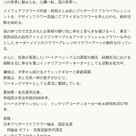
ジの世界に魅せられ、心機一転、花の世界へ。
メイフェアフラワーズ代表・村田さとみ氏にプリザーブドフラワーアレンジメ
ントを、デザインフラワー花遊にてブライダルフラワーを学んだのち、創作活
動を始める。
花の持つ力で注文されたお客様や贈り先に幸せと安らぎを届けるべく、東京・
世田谷区の自宅アトリエでプリザーブド＆アーティフィシャルフラワーを中心
とした オーダーメイドのフラワーアレンジやフラワーアートの創作を行ってい
る。
さらに、自身が直面したパートナーシップ上の課題や婚活、結婚生活における
経験を元に幸せを運ぶインテリアコーディネーターとしても活動を拡大中。
趣味は、大学から続けるクラシックギターと家庭菜園。
家族は、夫と元気一杯の息子がひとり。
ワーキングマザーとしても育児に奮闘している。
愛知県・名古屋市出身。
早稲田大学法学部2006年卒。
スペースデザインカレッジ インテリアコーディネーター科＆研究科2017年
卒。
資格：
日本プリザーブドフラワー協会 認定会員
同協会 ギフト・百貨店販売代理店
インテリアコーディネーター