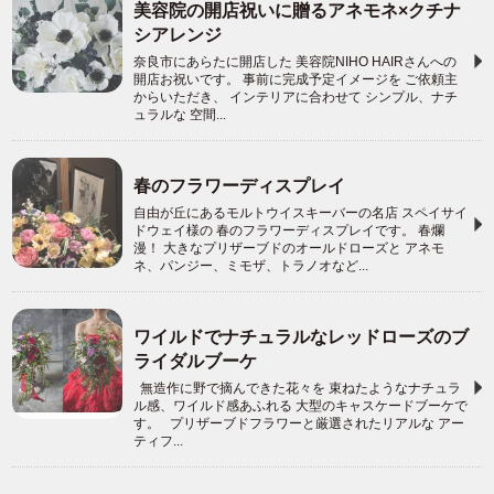
美容院の開店祝いに贈るアネモネ×クチナ
シアレンジ
奈良市にあらたに開店した 美容院NIHO HAIRさんへの
開店お祝いです。 事前に完成予定イメージを ご依頼主
からいただき、 インテリアに合わせて シンプル、ナチ
ュラルな 空間...
春のフラワーディスプレイ
自由が丘にあるモルトウイスキーバーの名店 スペイサイ
ドウェイ様の 春のフラワーディスプレイです。 春爛
漫！ 大きなプリザーブドのオールドローズと アネモ
ネ、パンジー、ミモザ、トラノオなど...
ワイルドでナチュラルなレッドローズのブ
ライダルブーケ
無造作に野で摘んできた花々を 束ねたようなナチュラ
ル感、ワイルド感あふれる 大型のキャスケードブーケで
す。 プリザーブドフラワーと厳選されたリアルな アー
ティフ...