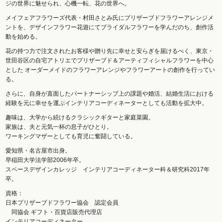
ジの世界に魅せられ、心機一転、花の世界へ。
メイフェアフラワーズ代表・村田さとみ氏にプリザーブドフラワーアレンジメ
ントを、デザインフラワー花遊にてブライダルフラワーを学んだのち、創作活
動を始める。
花の持つ力で注文されたお客様や贈り先に幸せと安らぎを届けるべく、東京・
世田谷区の自宅アトリエでプリザーブド＆アーティフィシャルフラワーを中心
とした オーダーメイドのフラワーアレンジやフラワーアートの創作を行ってい
る。
さらに、自身が直面したパートナーシップ上の課題や婚活、結婚生活における
経験を元に幸せを運ぶインテリアコーディネーターとしても活動を拡大中。
趣味は、大学から続けるクラシックギターと家庭菜園。
家族は、夫と元気一杯の息子がひとり。
ワーキングマザーとしても育児に奮闘している。
愛知県・名古屋市出身。
早稲田大学法学部2006年卒。
スペースデザインカレッジ インテリアコーディネーター科＆研究科2017年
卒。
資格：
日本プリザーブドフラワー協会 認定会員
同協会 ギフト・百貨店販売代理店
インテリアコーディネーター