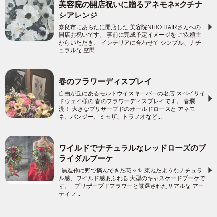
美容院の開店祝いに贈るアネモネ×クチナ
シアレンジ
奈良市にあらたに開店した 美容院NIHO HAIRさんへの
開店お祝いです。 事前に完成予定イメージを ご依頼主
からいただき、 インテリアに合わせて シンプル、ナチ
ュラルな 空間...
春のフラワーディスプレイ
自由が丘にあるモルトウイスキーバーの名店 スペイサイ
ドウェイ様の 春のフラワーディスプレイです。 春爛
漫！ 大きなプリザーブドのオールドローズと アネモ
ネ、パンジー、ミモザ、トラノオなど...
ワイルドでナチュラルなレッドローズのブ
ライダルブーケ
無造作に野で摘んできた花々を 束ねたようなナチュラ
ル感、ワイルド感あふれる 大型のキャスケードブーケで
す。 プリザーブドフラワーと厳選されたリアルな アー
ティフ...