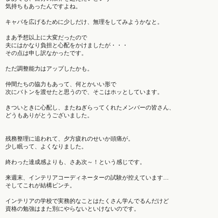
気持ちもあったんですよね。
キャパを広げるために少しだけ、
無理をしてみようかなと。
まあ予想以上に大変だったので
夫にはかなり負担と心配をかけましたが・・・
その点は申し訳なかったです。
ただ調整能力はアップしたかも。
仲間たちの協力もあって、
何とかいい形で
次に
バトンを渡せたと思うので、そこはホッとしています。
きついときに心配し、またねぎらってくれたメンバーの皆さん、
どうもありがとうございました。
残務整理に追われて、夕方疲れのせいか
頭痛が。
少し眠って、よくなりました。
終わった達成感よりも、さあ次～！という感じです。
来週末、
インテリアコーディネーターの試験が控えています…
そしてこれが結構ピンチ。
インテリアの学校で実務的なことはたくさん学んでるんだけど
資格の勉強はまた別にやらないといけないのです。