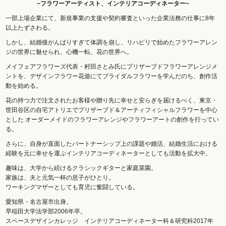
~フラワーアーティスト、インテリアコーディネーター~
一部上場企業にて、新規事業の支援や契約審査といった企業法務の仕事に8年
以上たずさわる。
しかし、結婚後がんばりすぎて体調を崩し、リハビリで始めたフラワーアレン
ジの世界に魅せられ、心機一転、花の世界へ。
メイフェアフラワーズ代表・村田さとみ氏にプリザーブドフラワーアレンジメ
ントを、デザインフラワー花遊にてブライダルフラワーを学んだのち、創作活
動を始める。
花の持つ力で注文されたお客様や贈り先に幸せと安らぎを届けるべく、東京・
世田谷区の自宅アトリエでプリザーブド＆アーティフィシャルフラワーを中心
とした オーダーメイドのフラワーアレンジやフラワーアートの創作を行ってい
る。
さらに、自身が直面したパートナーシップ上の課題や婚活、結婚生活における
経験を元に幸せを運ぶインテリアコーディネーターとしても活動を拡大中。
趣味は、大学から続けるクラシックギターと家庭菜園。
家族は、夫と元気一杯の息子がひとり。
ワーキングマザーとしても育児に奮闘している。
愛知県・名古屋市出身。
早稲田大学法学部2006年卒。
スペースデザインカレッジ インテリアコーディネーター科＆研究科2017年