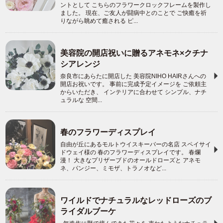
ントとして こちらのフラワークロックフレームを製作し
ました。 現在、ご友人が闘病中とのことで ご快癒を祈
りながら眺めて癒される ピ...
美容院の開店祝いに贈るアネモネ×クチナ
シアレンジ
奈良市にあらたに開店した 美容院NIHO HAIRさんへの
開店お祝いです。 事前に完成予定イメージを ご依頼主
からいただき、 インテリアに合わせて シンプル、ナチ
ュラルな 空間...
春のフラワーディスプレイ
自由が丘にあるモルトウイスキーバーの名店 スペイサイ
ドウェイ様の 春のフラワーディスプレイです。 春爛
漫！ 大きなプリザーブドのオールドローズと アネモ
ネ、パンジー、ミモザ、トラノオなど...
ワイルドでナチュラルなレッドローズのブ
ライダルブーケ