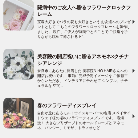
闘病中のご友人へ贈るフラワークロックフ
レーム
宝塚大好きでバラの花も大好きという お友達へのプレゼ
ントとして こちらのフラワークロックフレームを製作し
ました。 現在、ご友人が闘病中とのことで ご快癒を祈
りながら眺めて癒される ピ...
美容院の開店祝いに贈るアネモネ×クチナ
シアレンジ
奈良市にあらたに開店した 美容院NIHO HAIRさんへの
開店お祝いです。 事前に完成予定イメージを ご依頼主
からいただき、 インテリアに合わせて シンプル、ナチ
ュラルな 空間...
春のフラワーディスプレイ
自由が丘にあるモルトウイスキーバーの名店 スペイサイ
ドウェイ様の 春のフラワーディスプレイです。 春爛
漫！ 大きなプリザーブドのオールドローズと アネモ
ネ、パンジー、ミモザ、トラノオなど...