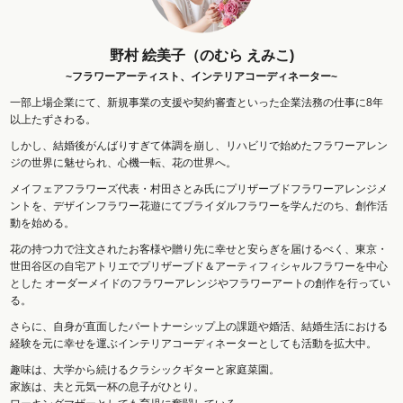
野村 絵美子（のむら えみこ)
~フラワーアーティスト、インテリアコーディネーター~
一部上場企業にて、新規事業の支援や契約審査といった企業法務の仕事に8年
以上たずさわる。
しかし、結婚後がんばりすぎて体調を崩し、リハビリで始めたフラワーアレン
ジの世界に魅せられ、心機一転、花の世界へ。
メイフェアフラワーズ代表・村田さとみ氏にプリザーブドフラワーアレンジメ
ントを、デザインフラワー花遊にてブライダルフラワーを学んだのち、創作活
動を始める。
花の持つ力で注文されたお客様や贈り先に幸せと安らぎを届けるべく、東京・
世田谷区の自宅アトリエでプリザーブド＆アーティフィシャルフラワーを中心
とした オーダーメイドのフラワーアレンジやフラワーアートの創作を行ってい
る。
さらに、自身が直面したパートナーシップ上の課題や婚活、結婚生活における
経験を元に幸せを運ぶインテリアコーディネーターとしても活動を拡大中。
趣味は、大学から続けるクラシックギターと家庭菜園。
家族は、夫と元気一杯の息子がひとり。