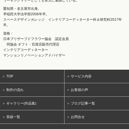
ワーキングマザーとしても育児に奮闘している。
愛知県・名古屋市出身。
早稲田大学法学部2006年卒。
スペースデザインカレッジ インテリアコーディネーター科＆研究科2017年
卒。
資格：
日本プリザーブドフラワー協会 認定会員
同協会 ギフト・百貨店販売代理店
インテリアコーディネーター
マンションリノベーションアドバイザー
＞ TOP
＞ サービス内容
＞ 制作の流れ
＞ お客様の声
＞ ギャラリー(作品集)
＞ ブログ記事一覧
＞ 実績一覧
＞ お問合せ