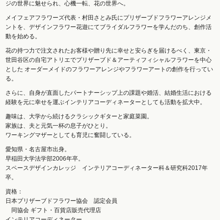
ジの世界に魅せられ、心機一転、花の世界へ。
メイフェアフラワーズ代表・村田さとみ氏にプリザーブドフラワーアレンジメ
ントを、デザインフラワー花遊にてブライダルフラワーを学んだのち、創作活
動を始める。
花の持つ力で注文されたお客様や贈り先に幸せと安らぎを届けるべく、東京・
世田谷区の自宅アトリエでプリザーブド＆アーティフィシャルフラワーを中心
とした オーダーメイドのフラワーアレンジやフラワーアートの創作を行ってい
る。
さらに、自身が直面したパートナーシップ上の課題や婚活、結婚生活における
経験を元に幸せを運ぶインテリアコーディネーターとしても活動を拡大中。
趣味は、大学から続けるクラシックギターと家庭菜園。
家族は、夫と元気一杯の息子がひとり。
ワーキングマザーとしても育児に奮闘している。
愛知県・名古屋市出身。
早稲田大学法学部2006年卒。
スペースデザインカレッジ インテリアコーディネーター科＆研究科2017年
卒。
資格：
日本プリザーブドフラワー協会 認定会員
同協会 ギフト・百貨店販売代理店
インテリアコーディネーター