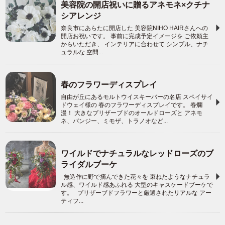
美容院の開店祝いに贈るアネモネ×クチナ
シアレンジ
奈良市にあらたに開店した 美容院NIHO HAIRさんへの
開店お祝いです。 事前に完成予定イメージを ご依頼主
からいただき、 インテリアに合わせて シンプル、ナチ
ュラルな 空間...
春のフラワーディスプレイ
自由が丘にあるモルトウイスキーバーの名店 スペイサイ
ドウェイ様の 春のフラワーディスプレイです。 春爛
漫！ 大きなプリザーブドのオールドローズと アネモ
ネ、パンジー、ミモザ、トラノオなど...
ワイルドでナチュラルなレッドローズのブ
ライダルブーケ
無造作に野で摘んできた花々を 束ねたようなナチュラ
ル感、ワイルド感あふれる 大型のキャスケードブーケで
す。 プリザーブドフラワーと厳選されたリアルな アー
ティフ...