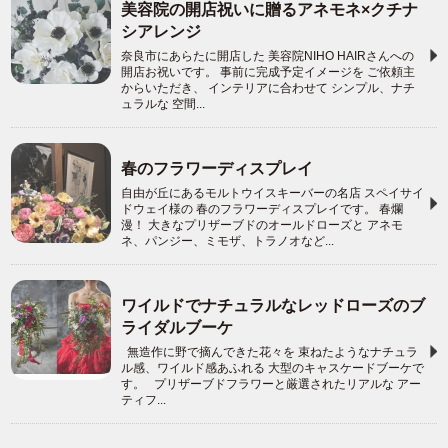
美容院の開店祝いに贈るアネモネ×クチナ
シアレンジ
奈良市にあらたに開店した 美容院NIHO HAIRさんへの
開店お祝いです。 事前に完成予定イメージを ご依頼主
からいただき、 インテリアに合わせて シンプル、ナチ
ュラルな 空間...
春のフラワーディスプレイ
自由が丘にあるモルトウイスキーバーの名店 スペイサイ
ドウェイ様の 春のフラワーディスプレイです。 春爛
漫！ 大きなプリザーブドのオールドローズと アネモ
ネ、パンジー、ミモザ、トラノオなど...
ワイルドでナチュラルなレッドローズのブ
ライダルブーケ
無造作に野で摘んできた花々を 束ねたようなナチュラ
ル感、ワイルド感あふれる 大型のキャスケードブーケで
す。 プリザーブドフラワーと厳選されたリアルな アー
ティフ...