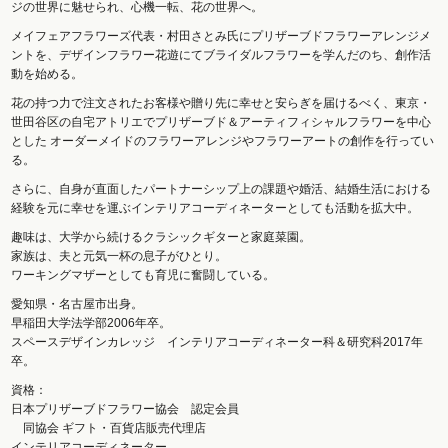
ジの世界に魅せられ、心機一転、花の世界へ。
メイフェアフラワーズ代表・村田さとみ氏にプリザーブドフラワーアレンジメ
ントを、デザインフラワー花遊にてブライダルフラワーを学んだのち、創作活
動を始める。
花の持つ力で注文されたお客様や贈り先に幸せと安らぎを届けるべく、東京・
世田谷区の自宅アトリエでプリザーブド＆アーティフィシャルフラワーを中心
とした オーダーメイドのフラワーアレンジやフラワーアートの創作を行ってい
る。
さらに、自身が直面したパートナーシップ上の課題や婚活、結婚生活における
経験を元に幸せを運ぶインテリアコーディネーターとしても活動を拡大中。
趣味は、大学から続けるクラシックギターと家庭菜園。
家族は、夫と元気一杯の息子がひとり。
ワーキングマザーとしても育児に奮闘している。
愛知県・名古屋市出身。
早稲田大学法学部2006年卒。
スペースデザインカレッジ インテリアコーディネーター科＆研究科2017年
卒。
資格：
日本プリザーブドフラワー協会 認定会員
同協会 ギフト・百貨店販売代理店
インテリアコーディネーター