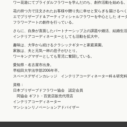
ワー花遊にてブライダルフラワーを学んだのち、創作活動を始める
花の持つ力で注文されたお客様や贈り先に幸せと安らぎを届けるべ
エでプリザーブド＆アーティフィシャルフラワーを中心とした オー
フラワーアートの創作を行っている。
さらに、自身が直面したパートナーシップ上の課題や婚活、結婚生
インテリアコーディネーターとしても活動を拡大中。
趣味は、大学から続けるクラシックギターと家庭菜園。
家族は、夫と元気一杯の息子がひとり。
ワーキングマザーとしても育児に奮闘している。
愛知県・名古屋市出身。
早稲田大学法学部2006年卒。
スペースデザインカレッジ インテリアコーディネーター科＆研究科2
資格：
日本プリザーブドフラワー協会 認定会員
同協会 ギフト・百貨店販売代理店
インテリアコーディネーター
マンションリノベーションアドバイザー