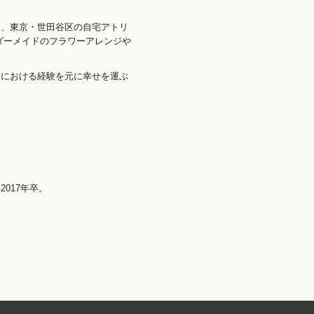
。
く、東京・世田谷区の自宅アトリ
ダーメイドのフラワーアレンジや
活における経験を元に幸せを運ぶ
017年卒。