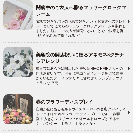
闘病中のご友人へ贈るフラワークロックフ
レーム
宝塚大好きでバラの花も大好きという お友達へのプレゼ
ントとして こちらのフラワークロックフレームを製作し
ました。 現在、ご友人が闘病中とのことで ご快癒を祈
りながら眺めて癒される ピ...
美容院の開店祝いに贈るアネモネ×クチナ
シアレンジ
奈良市にあらたに開店した 美容院NIHO HAIRさんへの
開店お祝いです。 事前に完成予定イメージを ご依頼主
からいただき、 インテリアに合わせて シンプル、ナチ
ュラルな 空間...
春のフラワーディスプレイ
自由が丘にあるモルトウイスキーバーの名店 スペイサイ
ドウェイ様の 春のフラワーディスプレイです。 春爛
漫！ 大きなプリザーブドのオールドローズと アネモ
ネ、パンジー、ミモザ、トラノオなど...