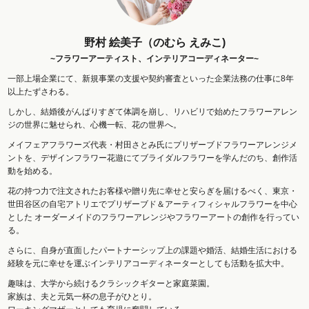
野村 絵美子（のむら えみこ)
~フラワーアーティスト、インテリアコーディネーター~
一部上場企業にて、新規事業の支援や契約審査といった企業法務の仕事に8年
以上たずさわる。
しかし、結婚後がんばりすぎて体調を崩し、リハビリで始めたフラワーアレン
ジの世界に魅せられ、心機一転、花の世界へ。
メイフェアフラワーズ代表・村田さとみ氏にプリザーブドフラワーアレンジメ
ントを、デザインフラワー花遊にてブライダルフラワーを学んだのち、創作活
動を始める。
花の持つ力で注文されたお客様や贈り先に幸せと安らぎを届けるべく、東京・
世田谷区の自宅アトリエでプリザーブド＆アーティフィシャルフラワーを中心
とした オーダーメイドのフラワーアレンジやフラワーアートの創作を行ってい
る。
さらに、自身が直面したパートナーシップ上の課題や婚活、結婚生活における
経験を元に幸せを運ぶインテリアコーディネーターとしても活動を拡大中。
趣味は、大学から続けるクラシックギターと家庭菜園。
家族は、夫と元気一杯の息子がひとり。