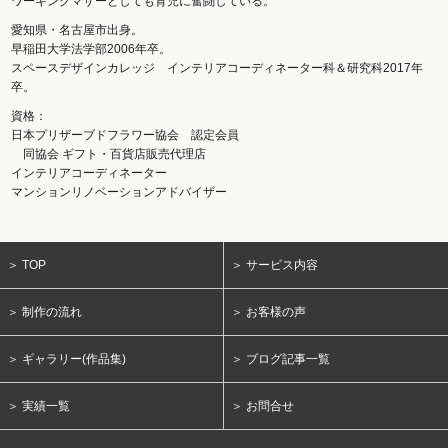
ワーキングマザーとしても育児に奮闘している。
愛知県・名古屋市出身。
早稲田大学法学部2006年卒。
スペースデザインカレッジ インテリアコーディネーター科＆研究科2017年
卒。
資格：
日本プリザーブドフラワー協会 認定会員
同協会 ギフト・百貨店販売代理店
インテリアコーディネーター
マンションリノベーションアドバイザー
＞ TOP
＞ サービス内容
＞ 制作の流れ
＞ お客様の声
＞ ギャラリー(作品集)
＞ ブログ記事一覧
＞ 実績一覧
＞ お問合せ