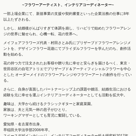
~フラワーアーティスト、インテリアコーディネーター~
一部上場企業にて、新規事業の支援や契約審査といった企業法務の仕事に8年
以上たずさわる。
しかし、結婚後がんばりすぎて体調を崩し、リハビリで始めたフラワーアレン
ジの世界に魅せられ、心機一転、花の世界へ。
メイフェアフラワーズ代表・村田さとみ氏にプリザーブドフラワーアレンジメ
ントを、デザインフラワー花遊にてブライダルフラワーを学んだのち、創作活
動を始める。
花の持つ力で注文されたお客様や贈り先に幸せと安らぎを届けるべく、東京・
世田谷区の自宅アトリエでプリザーブド＆アーティフィシャルフラワーを中心
とした オーダーメイドのフラワーアレンジやフラワーアートの創作を行ってい
る。
さらに、自身が直面したパートナーシップ上の課題や婚活、結婚生活における
経験を元に幸せを運ぶインテリアコーディネーターとしても活動を拡大中。
趣味は、大学から続けるクラシックギターと家庭菜園。
家族は、夫と元気一杯の息子がひとり。
ワーキングマザーとしても育児に奮闘している。
愛知県・名古屋市出身。
早稲田大学法学部2006年卒。
スペースデザインカレッジ インテリアコーディネーター科＆研究科2017年