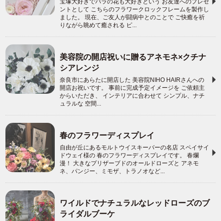
宝塚大好きでバラの花も大好きという お友達へのプレゼ
ントとして こちらのフラワークロックフレームを製作し
ました。 現在、ご友人が闘病中とのことで ご快癒を祈
りながら眺めて癒される ピ...
美容院の開店祝いに贈るアネモネ×クチナ
シアレンジ
奈良市にあらたに開店した 美容院NIHO HAIRさんへの
開店お祝いです。 事前に完成予定イメージを ご依頼主
からいただき、 インテリアに合わせて シンプル、ナチ
ュラルな 空間...
春のフラワーディスプレイ
自由が丘にあるモルトウイスキーバーの名店 スペイサイ
ドウェイ様の 春のフラワーディスプレイです。 春爛
漫！ 大きなプリザーブドのオールドローズと アネモ
ネ、パンジー、ミモザ、トラノオなど...
ワイルドでナチュラルなレッドローズのブ
ライダルブーケ