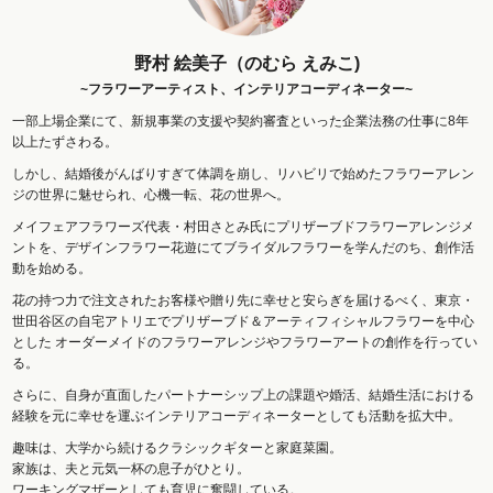
野村 絵美子（のむら えみこ)
~フラワーアーティスト、インテリアコーディネーター~
一部上場企業にて、新規事業の支援や契約審査といった企業法務の仕事に8年
以上たずさわる。
しかし、結婚後がんばりすぎて体調を崩し、リハビリで始めたフラワーアレン
ジの世界に魅せられ、心機一転、花の世界へ。
メイフェアフラワーズ代表・村田さとみ氏にプリザーブドフラワーアレンジメ
ントを、デザインフラワー花遊にてブライダルフラワーを学んだのち、創作活
動を始める。
花の持つ力で注文されたお客様や贈り先に幸せと安らぎを届けるべく、東京・
世田谷区の自宅アトリエでプリザーブド＆アーティフィシャルフラワーを中心
とした オーダーメイドのフラワーアレンジやフラワーアートの創作を行ってい
る。
さらに、自身が直面したパートナーシップ上の課題や婚活、結婚生活における
経験を元に幸せを運ぶインテリアコーディネーターとしても活動を拡大中。
趣味は、大学から続けるクラシックギターと家庭菜園。
家族は、夫と元気一杯の息子がひとり。
ワーキングマザーとしても育児に奮闘している。