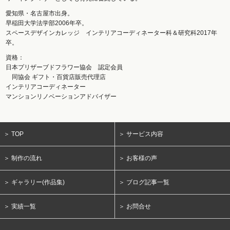
愛知県・名古屋市出身。
早稲田大学法学部2006年卒。
スペースデザインカレッジ インテリアコーディネーター科＆研究科2017年
卒。
資格：
日本プリザーブドフラワー協会 認定会員
同協会 ギフト・百貨店販売代理店
インテリアコーディネーター
マンションリノベーションアドバイザー
＞ TOP
＞ サービス内容
＞ 制作の流れ
＞ お客様の声
＞ ギャラリー(作品集)
＞ ブログ記事一覧
＞ 実績一覧
＞ お問合せ