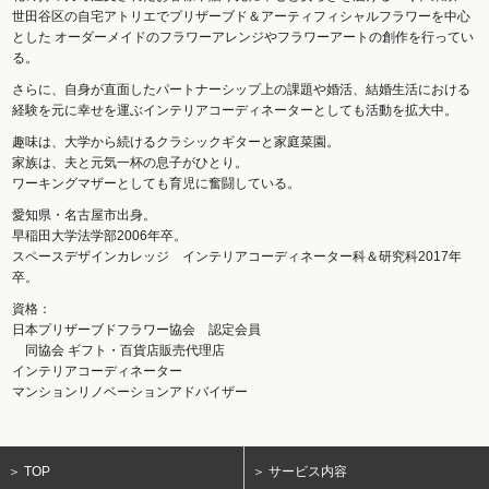
世田谷区の自宅アトリエでプリザーブド＆アーティフィシャルフラワーを中心
とした オーダーメイドのフラワーアレンジやフラワーアートの創作を行ってい
る。
さらに、自身が直面したパートナーシップ上の課題や婚活、結婚生活における
経験を元に幸せを運ぶインテリアコーディネーターとしても活動を拡大中。
趣味は、大学から続けるクラシックギターと家庭菜園。
家族は、夫と元気一杯の息子がひとり。
ワーキングマザーとしても育児に奮闘している。
愛知県・名古屋市出身。
早稲田大学法学部2006年卒。
スペースデザインカレッジ インテリアコーディネーター科＆研究科2017年
卒。
資格：
日本プリザーブドフラワー協会 認定会員
同協会 ギフト・百貨店販売代理店
インテリアコーディネーター
マンションリノベーションアドバイザー
＞ TOP
＞ サービス内容