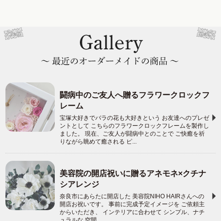
闘病中のご友人へ贈るフラワークロックフ
レーム
宝塚大好きでバラの花も大好きという お友達へのプレゼ
ントとして こちらのフラワークロックフレームを製作し
ました。 現在、ご友人が闘病中とのことで ご快癒を祈
りながら眺めて癒される ピ...
美容院の開店祝いに贈るアネモネ×クチナ
シアレンジ
奈良市にあらたに開店した 美容院NIHO HAIRさんへの
開店お祝いです。 事前に完成予定イメージを ご依頼主
からいただき、 インテリアに合わせて シンプル、ナチ
ュラルな 空間...