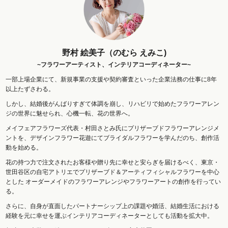
野村 絵美子（のむら えみこ)
~フラワーアーティスト、インテリアコーディネーター~
一部上場企業にて、新規事業の支援や契約審査といった企業法務の仕事に8年
以上たずさわる。
しかし、結婚後がんばりすぎて体調を崩し、リハビリで始めたフラワーアレン
ジの世界に魅せられ、心機一転、花の世界へ。
メイフェアフラワーズ代表・村田さとみ氏にプリザーブドフラワーアレンジメ
ントを、デザインフラワー花遊にてブライダルフラワーを学んだのち、創作活
動を始める。
花の持つ力で注文されたお客様や贈り先に幸せと安らぎを届けるべく、東京・
世田谷区の自宅アトリエでプリザーブド＆アーティフィシャルフラワーを中心
とした オーダーメイドのフラワーアレンジやフラワーアートの創作を行ってい
る。
さらに、自身が直面したパートナーシップ上の課題や婚活、結婚生活における
経験を元に幸せを運ぶインテリアコーディネーターとしても活動を拡大中。