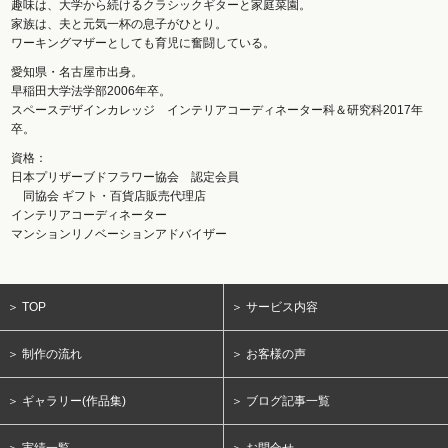
趣味は、大学から続けるクラシックギターと家庭菜園。
家族は、夫と元気一杯の息子がひとり。
ワーキングマザーとしても育児に奮闘している。
愛知県・名古屋市出身。
早稲田大学法学部2006年卒。
スペースデザインカレッジ インテリアコーディネーター科＆研究科2017年
卒。
資格：
日本プリザーブドフラワー協会 認定会員
同協会 ギフト・百貨店販売代理店
インテリアコーディネーター
マンションリノベーションアドバイザー
＞ TOP
＞ サービス内容
＞ 制作の流れ
＞ お客様の声
＞ ギャラリー(作品集)
＞ ブログ記事一覧
＞ 実績一覧
＞ お問合せ