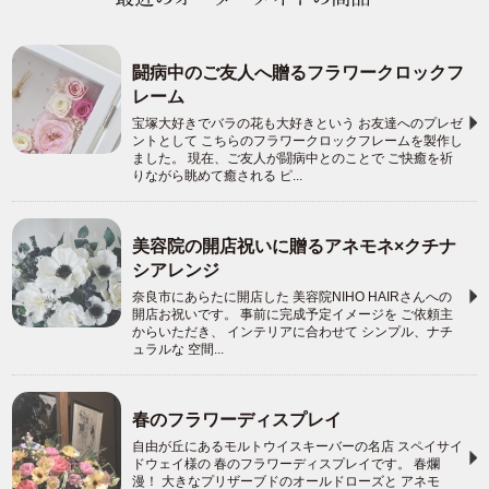
闘病中のご友人へ贈るフラワークロックフ
レーム
宝塚大好きでバラの花も大好きという お友達へのプレゼ
ントとして こちらのフラワークロックフレームを製作し
ました。 現在、ご友人が闘病中とのことで ご快癒を祈
りながら眺めて癒される ピ...
美容院の開店祝いに贈るアネモネ×クチナ
シアレンジ
奈良市にあらたに開店した 美容院NIHO HAIRさんへの
開店お祝いです。 事前に完成予定イメージを ご依頼主
からいただき、 インテリアに合わせて シンプル、ナチ
ュラルな 空間...
春のフラワーディスプレイ
自由が丘にあるモルトウイスキーバーの名店 スペイサイ
ドウェイ様の 春のフラワーディスプレイです。 春爛
漫！ 大きなプリザーブドのオールドローズと アネモ