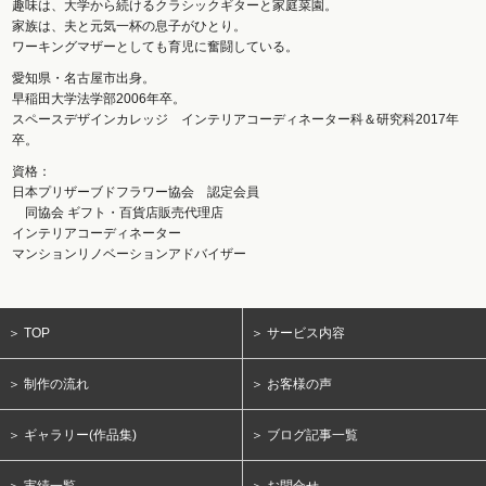
趣味は、大学から続けるクラシックギターと家庭菜園。
家族は、夫と元気一杯の息子がひとり。
ワーキングマザーとしても育児に奮闘している。
愛知県・名古屋市出身。
早稲田大学法学部2006年卒。
スペースデザインカレッジ インテリアコーディネーター科＆研究科2017年
卒。
資格：
日本プリザーブドフラワー協会 認定会員
同協会 ギフト・百貨店販売代理店
インテリアコーディネーター
マンションリノベーションアドバイザー
＞ TOP
＞ サービス内容
＞ 制作の流れ
＞ お客様の声
＞ ギャラリー(作品集)
＞ ブログ記事一覧
＞ 実績一覧
＞ お問合せ