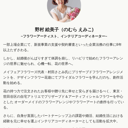
野村 絵美子（のむら えみこ)
~フラワーアーティスト、インテリアコーディネーター~
一部上場企業にて、新規事業の支援や契約審査といった企業法務の仕事に8年
以上たずさわる。
しかし、結婚後がんばりすぎて体調を崩し、リハビリで始めたフラワーアレン
ジの世界に魅せられ、心機一転、花の世界へ。
メイフェアフラワーズ代表・村田さとみ氏にプリザーブドフラワーアレンジメ
ントを、デザインフラワー花遊にてブライダルフラワーを学んだのち、創作活
動を始める。
花の持つ力で注文されたお客様や贈り先に幸せと安らぎを届けるべく、東京・
世田谷区の自宅アトリエでプリザーブド＆アーティフィシャルフラワーを中心
とした オーダーメイドのフラワーアレンジやフラワーアートの創作を行ってい
る。
さらに、自身が直面したパートナーシップ上の課題や婚活、結婚生活における
経験を元に幸せを運ぶインテリアコーディネーターとしても活動を拡大中。