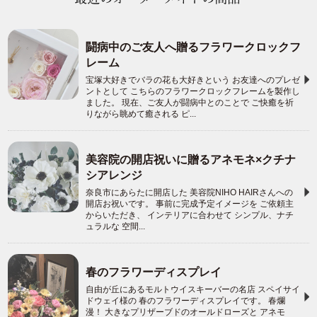
闘病中のご友人へ贈るフラワークロックフ
レーム
宝塚大好きでバラの花も大好きという お友達へのプレゼ
ントとして こちらのフラワークロックフレームを製作し
ました。 現在、ご友人が闘病中とのことで ご快癒を祈
りながら眺めて癒される ピ...
美容院の開店祝いに贈るアネモネ×クチナ
シアレンジ
奈良市にあらたに開店した 美容院NIHO HAIRさんへの
開店お祝いです。 事前に完成予定イメージを ご依頼主
からいただき、 インテリアに合わせて シンプル、ナチ
ュラルな 空間...
春のフラワーディスプレイ
自由が丘にあるモルトウイスキーバーの名店 スペイサイ
ドウェイ様の 春のフラワーディスプレイです。 春爛
漫！ 大きなプリザーブドのオールドローズと アネモ