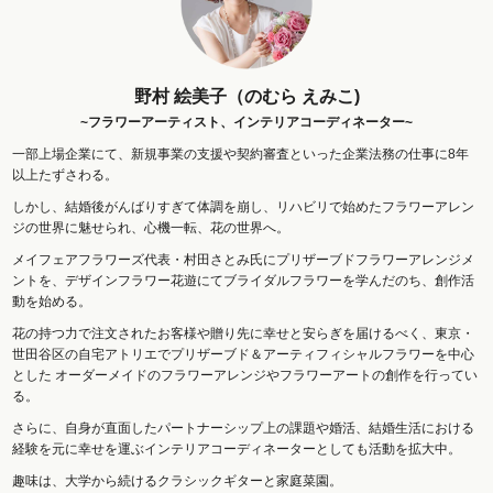
野村 絵美子（のむら えみこ)
~フラワーアーティスト、インテリアコーディネーター~
一部上場企業にて、新規事業の支援や契約審査といった企業法務の仕事に8年
以上たずさわる。
しかし、結婚後がんばりすぎて体調を崩し、リハビリで始めたフラワーアレン
ジの世界に魅せられ、心機一転、花の世界へ。
メイフェアフラワーズ代表・村田さとみ氏にプリザーブドフラワーアレンジメ
ントを、デザインフラワー花遊にてブライダルフラワーを学んだのち、創作活
動を始める。
花の持つ力で注文されたお客様や贈り先に幸せと安らぎを届けるべく、東京・
世田谷区の自宅アトリエでプリザーブド＆アーティフィシャルフラワーを中心
とした オーダーメイドのフラワーアレンジやフラワーアートの創作を行ってい
る。
さらに、自身が直面したパートナーシップ上の課題や婚活、結婚生活における
経験を元に幸せを運ぶインテリアコーディネーターとしても活動を拡大中。
趣味は、大学から続けるクラシックギターと家庭菜園。