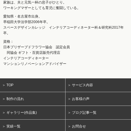
家族は、夫と元気一杯の息子がひとり。
ワーキングマザーとしても育児に奮闘している。
愛知県・名古屋市出身。
早稲田大学法学部2006年卒。
スペースデザインカレッジ インテリアコーディネーター科＆研究科2017年
卒。
資格：
日本プリザーブドフラワー協会 認定会員
同協会 ギフト・百貨店販売代理店
インテリアコーディネーター
マンションリノベーションアドバイザー
＞ TOP
＞ サービス内容
＞ 制作の流れ
＞ お客様の声
＞ ギャラリー(作品集)
＞ ブログ記事一覧
＞ 実績一覧
＞ お問合せ