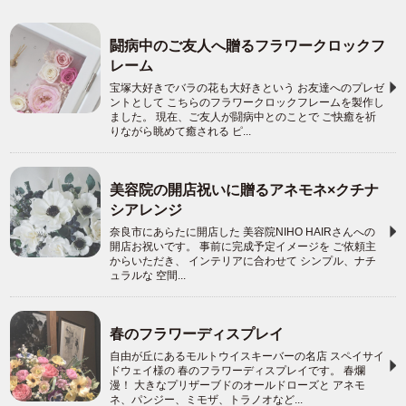
闘病中のご友人へ贈るフラワークロックフ
レーム
宝塚大好きでバラの花も大好きという お友達へのプレゼ
ントとして こちらのフラワークロックフレームを製作し
ました。 現在、ご友人が闘病中とのことで ご快癒を祈
りながら眺めて癒される ピ...
美容院の開店祝いに贈るアネモネ×クチナ
シアレンジ
奈良市にあらたに開店した 美容院NIHO HAIRさんへの
開店お祝いです。 事前に完成予定イメージを ご依頼主
からいただき、 インテリアに合わせて シンプル、ナチ
ュラルな 空間...
春のフラワーディスプレイ
自由が丘にあるモルトウイスキーバーの名店 スペイサイ
ドウェイ様の 春のフラワーディスプレイです。 春爛
漫！ 大きなプリザーブドのオールドローズと アネモ
ネ、パンジー、ミモザ、トラノオなど...