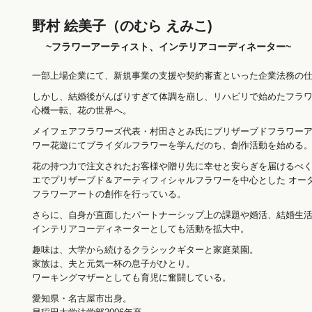
野村 絵美子（のむら えみこ)
~フラワーアーティスト、インテリアコーディネーター~
一部上場企業にて、新規事業の支援や契約審査といった企業法務の仕
しかし、結婚後がんばりすぎて体調を崩し、リハビリで始めたフラ
心機一転、花の世界へ。
メイフェアフラワーズ代表・村田さとみ氏にプリザーブドフラワー
ワー花遊にてブライダルフラワーを学んだのち、創作活動を始める
花の持つ力で注文されたお客様や贈り先に幸せと安らぎを届けるべ
エでプリザーブド＆アーティフィシャルフラワーを中心とした オー
フラワーアートの創作を行っている。
さらに、自身が直面したパートナーシップ上の課題や婚活、結婚生
インテリアコーディネーターとしても活動を拡大中。
趣味は、大学から続けるクラシックギターと家庭菜園。
家族は、夫と元気一杯の息子がひとり。
ワーキングマザーとしても育児に奮闘している。
愛知県・名古屋市出身。