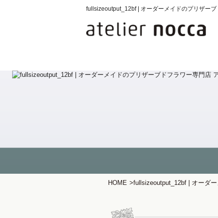
fullsizeoutput_12bf | オーダーメ
HOME
>
fullsizeoutput_12