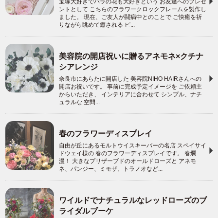
宝塚大好きでバラの花も大好きという お友達へのプレゼ
ントとして こちらのフラワークロックフレームを製作し
ました。 現在、ご友人が闘病中とのことで ご快癒を祈
りながら眺めて癒される ピ...
美容院の開店祝いに贈るアネモネ×クチナ
シアレンジ
奈良市にあらたに開店した 美容院NIHO HAIRさんへの
開店お祝いです。 事前に完成予定イメージを ご依頼主
からいただき、 インテリアに合わせて シンプル、ナチ
ュラルな 空間...
春のフラワーディスプレイ
自由が丘にあるモルトウイスキーバーの名店 スペイサイ
ドウェイ様の 春のフラワーディスプレイです。 春爛
漫！ 大きなプリザーブドのオールドローズと アネモ
ネ、パンジー、ミモザ、トラノオなど...
ワイルドでナチュラルなレッドローズのブ
ライダルブーケ