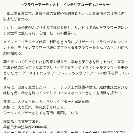
~フラワーアーティスト、インテリアコーディネーター~
一部上場企業にて、新規事業の支援や契約審査といった企業法務の仕事に8年
以上たずさわる。
しかし、結婚後がんばりすぎて体調を崩し、リハビリで始めたフラワーアレン
ジの世界に魅せられ、心機一転、花の世界へ。
メイフェアフラワーズ代表・村田さとみ氏にプリザーブドフラワーアレンジメ
ントを、デザインフラワー花遊にてブライダルフラワーを学んだのち、創作活
動を始める。
花の持つ力で注文されたお客様や贈り先に幸せと安らぎを届けるべく、東京・
世田谷区の自宅アトリエでプリザーブド＆アーティフィシャルフラワーを中心
とした オーダーメイドのフラワーアレンジやフラワーアートの創作を行ってい
る。
さらに、自身が直面したパートナーシップ上の課題や婚活、結婚生活における
経験を元に幸せを運ぶインテリアコーディネーターとしても活動を拡大中。
趣味は、大学から続けるクラシックギターと家庭菜園。
家族は、夫と元気一杯の息子がひとり。
ワーキングマザーとしても育児に奮闘している。
愛知県・名古屋市出身。
早稲田大学法学部2006年卒。
スペースデザインカレッジ インテリアコーディネーター科＆研究科2017年