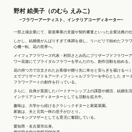
野村 絵美子（のむら えみこ)
~フラワーアーティスト、インテリアコーディネーター~
一部上場企業にて、新規事業の支援や契約審査といった企業法務の仕
しかし、結婚後がんばりすぎて体調を崩し、リハビリで始めたフラ
心機一転、花の世界へ。
メイフェアフラワーズ代表・村田さとみ氏にプリザーブドフラワー
ワー花遊にてブライダルフラワーを学んだのち、創作活動を始める
花の持つ力で注文されたお客様や贈り先に幸せと安らぎを届けるべ
エでプリザーブド＆アーティフィシャルフラワーを中心とした オー
フラワーアートの創作を行っている。
さらに、自身が直面したパートナーシップ上の課題や婚活、結婚生
インテリアコーディネーターとしても活動を拡大中。
趣味は、大学から続けるクラシックギターと家庭菜園。
家族は、夫と元気一杯の息子がひとり。
ワーキングマザーとしても育児に奮闘している。
愛知県・名古屋市出身。