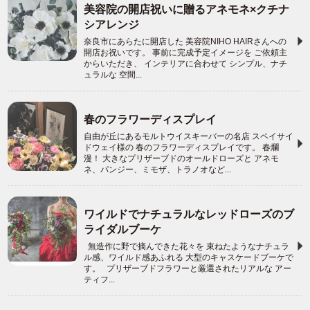
美容院の開店祝いに贈るアネモネ×クチナ
シアレンジ
奈良市にあらたに開店した 美容院NIHO HAIRさんへの
開店お祝いです。 事前に完成予定イメージを ご依頼主
からいただき、 インテリアに合わせて シンプル、ナチ
ュラルな 空間...
春のフラワーディスプレイ
自由が丘にあるモルトウイスキーバーの名店 スペイサイ
ドウェイ様の 春のフラワーディスプレイです。 春爛
漫！ 大きなプリザーブドのオールドローズと アネモ
ネ、パンジー、ミモザ、トラノオなど...
ワイルドでナチュラルなレッドローズのブ
ライダルブーケ
無造作に野で摘んできた花々を 束ねたようなナチュラ
ル感、ワイルド感あふれる 大型のキャスケードブーケで
す。 プリザーブドフラワーと厳選されたリアルな アー
ティフ...