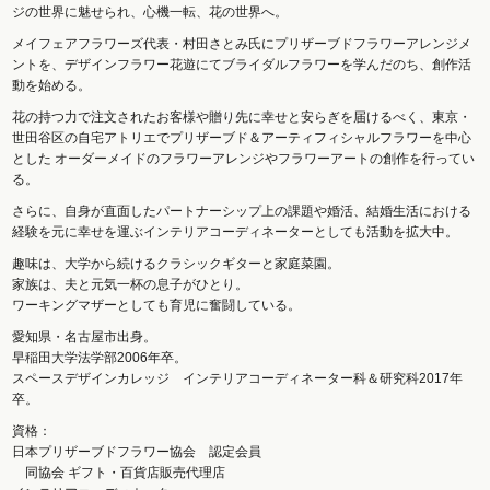
ジの世界に魅せられ、心機一転、花の世界へ。
メイフェアフラワーズ代表・村田さとみ氏にプリザーブドフラワーアレンジメ
ントを、デザインフラワー花遊にてブライダルフラワーを学んだのち、創作活
動を始める。
花の持つ力で注文されたお客様や贈り先に幸せと安らぎを届けるべく、東京・
世田谷区の自宅アトリエでプリザーブド＆アーティフィシャルフラワーを中心
とした オーダーメイドのフラワーアレンジやフラワーアートの創作を行ってい
る。
さらに、自身が直面したパートナーシップ上の課題や婚活、結婚生活における
経験を元に幸せを運ぶインテリアコーディネーターとしても活動を拡大中。
趣味は、大学から続けるクラシックギターと家庭菜園。
家族は、夫と元気一杯の息子がひとり。
ワーキングマザーとしても育児に奮闘している。
愛知県・名古屋市出身。
早稲田大学法学部2006年卒。
スペースデザインカレッジ インテリアコーディネーター科＆研究科2017年
卒。
資格：
日本プリザーブドフラワー協会 認定会員
同協会 ギフト・百貨店販売代理店