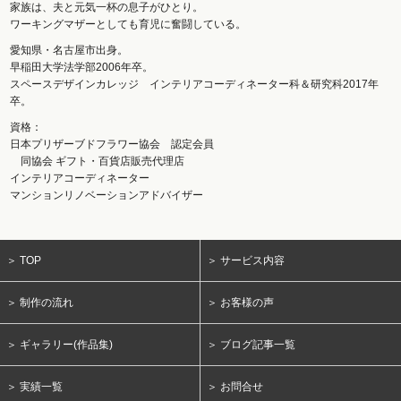
家族は、夫と元気一杯の息子がひとり。
ワーキングマザーとしても育児に奮闘している。
愛知県・名古屋市出身。
早稲田大学法学部2006年卒。
スペースデザインカレッジ インテリアコーディネーター科＆研究科2017年
卒。
資格：
日本プリザーブドフラワー協会 認定会員
同協会 ギフト・百貨店販売代理店
インテリアコーディネーター
マンションリノベーションアドバイザー
＞ TOP
＞ サービス内容
＞ 制作の流れ
＞ お客様の声
＞ ギャラリー(作品集)
＞ ブログ記事一覧
＞ 実績一覧
＞ お問合せ