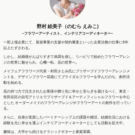
野村 絵美子（のむら えみこ)
~フラワーアーティスト、インテリアコーディネーター~
一部上場企業にて、新規事業の支援や契約審査といった企業法務の仕事に8年
以上たずさわる。
しかし、結婚後がんばりすぎて体調を崩し、リハビリで始めたフラワーアレン
ジの世界に魅せられ、心機一転、花の世界へ。
メイフェアフラワーズ代表・村田さとみ氏にプリザーブドフラワーアレンジメ
ントを、デザインフラワー花遊にてブライダルフラワーを学んだのち、創作活
動を始める。
花の持つ力で注文されたお客様や贈り先に幸せと安らぎを届けるべく、東京・
世田谷区の自宅アトリエでプリザーブド＆アーティフィシャルフラワーを中心
とした オーダーメイドのフラワーアレンジやフラワーアートの創作を行ってい
る。
さらに、自身が直面したパートナーシップ上の課題や婚活、結婚生活における
経験を元に幸せを運ぶインテリアコーディネーターとしても活動を拡大中。
趣味は、大学から続けるクラシックギターと家庭菜園。