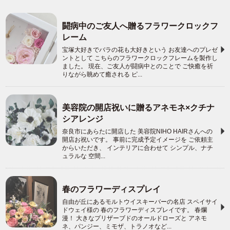
闘病中のご友人へ贈るフラワークロックフ
レーム
宝塚大好きでバラの花も大好きという お友達へのプレゼ
ントとして こちらのフラワークロックフレームを製作し
ました。 現在、ご友人が闘病中とのことで ご快癒を祈
りながら眺めて癒される ピ...
美容院の開店祝いに贈るアネモネ×クチナ
シアレンジ
奈良市にあらたに開店した 美容院NIHO HAIRさんへの
開店お祝いです。 事前に完成予定イメージを ご依頼主
からいただき、 インテリアに合わせて シンプル、ナチ
ュラルな 空間...
春のフラワーディスプレイ
自由が丘にあるモルトウイスキーバーの名店 スペイサイ
ドウェイ様の 春のフラワーディスプレイです。 春爛
漫！ 大きなプリザーブドのオールドローズと アネモ
ネ、パンジー、ミモザ、トラノオなど...