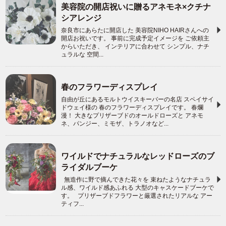
美容院の開店祝いに贈るアネモネ×クチナ
シアレンジ
奈良市にあらたに開店した 美容院NIHO HAIRさんへの
開店お祝いです。 事前に完成予定イメージを ご依頼主
からいただき、 インテリアに合わせて シンプル、ナチ
ュラルな 空間...
春のフラワーディスプレイ
自由が丘にあるモルトウイスキーバーの名店 スペイサイ
ドウェイ様の 春のフラワーディスプレイです。 春爛
漫！ 大きなプリザーブドのオールドローズと アネモ
ネ、パンジー、ミモザ、トラノオなど...
ワイルドでナチュラルなレッドローズのブ
ライダルブーケ
無造作に野で摘んできた花々を 束ねたようなナチュラ
ル感、ワイルド感あふれる 大型のキャスケードブーケで
す。 プリザーブドフラワーと厳選されたリアルな アー
ティフ...