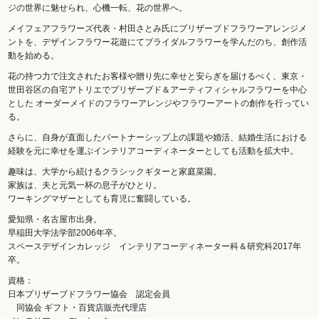
ジの世界に魅せられ、心機一転、花の世界へ。
メイフェアフラワーズ代表・村田さとみ氏にプリザーブドフラワーアレンジメ
ントを、デザインフラワー花遊にてブライダルフラワーを学んだのち、創作活
動を始める。
花の持つ力で注文されたお客様や贈り先に幸せと安らぎを届けるべく、東京・
世田谷区の自宅アトリエでプリザーブド＆アーティフィシャルフラワーを中心
とした オーダーメイドのフラワーアレンジやフラワーアートの創作を行ってい
る。
さらに、自身が直面したパートナーシップ上の課題や婚活、結婚生活における
経験を元に幸せを運ぶインテリアコーディネーターとしても活動を拡大中。
趣味は、大学から続けるクラシックギターと家庭菜園。
家族は、夫と元気一杯の息子がひとり。
ワーキングマザーとしても育児に奮闘している。
愛知県・名古屋市出身。
早稲田大学法学部2006年卒。
スペースデザインカレッジ インテリアコーディネーター科＆研究科2017年
卒。
資格：
日本プリザーブドフラワー協会 認定会員
同協会 ギフト・百貨店販売代理店