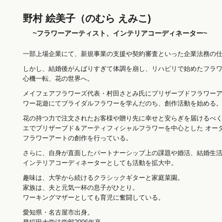
野村 絵美子（のむら えみこ)
~フラワーアーティスト、インテリアコーディネーター~
一部上場企業にて、新規事業の支援や契約審査といった企業法務の仕
しかし、結婚後がんばりすぎて体調を崩し、リハビリで始めたフラ
心機一転、花の世界へ。
メイフェアフラワーズ代表・村田さとみ氏にプリザーブドフラワー
ワー花遊にてブライダルフラワーを学んだのち、創作活動を始める
花の持つ力で注文されたお客様や贈り先に幸せと安らぎを届けるべ
エでプリザーブド＆アーティフィシャルフラワーを中心とした オー
フラワーアートの創作を行っている。
さらに、自身が直面したパートナーシップ上の課題や婚活、結婚生
インテリアコーディネーターとしても活動を拡大中。
趣味は、大学から続けるクラシックギターと家庭菜園。
家族は、夫と元気一杯の息子がひとり。
ワーキングマザーとしても育児に奮闘している。
愛知県・名古屋市出身。