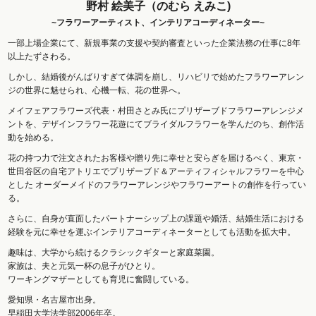
野村 絵美子（のむら えみこ)
~フラワーアーティスト、インテリアコーディネーター~
一部上場企業にて、新規事業の支援や契約審査といった企業法務の仕事に8年
以上たずさわる。
しかし、結婚後がんばりすぎて体調を崩し、リハビリで始めたフラワーアレン
ジの世界に魅せられ、心機一転、花の世界へ。
メイフェアフラワーズ代表・村田さとみ氏にプリザーブドフラワーアレンジメ
ントを、デザインフラワー花遊にてブライダルフラワーを学んだのち、創作活
動を始める。
花の持つ力で注文されたお客様や贈り先に幸せと安らぎを届けるべく、東京・
世田谷区の自宅アトリエでプリザーブド＆アーティフィシャルフラワーを中心
とした オーダーメイドのフラワーアレンジやフラワーアートの創作を行ってい
る。
さらに、自身が直面したパートナーシップ上の課題や婚活、結婚生活における
経験を元に幸せを運ぶインテリアコーディネーターとしても活動を拡大中。
趣味は、大学から続けるクラシックギターと家庭菜園。
家族は、夫と元気一杯の息子がひとり。
ワーキングマザーとしても育児に奮闘している。
愛知県・名古屋市出身。
早稲田大学法学部2006年卒。