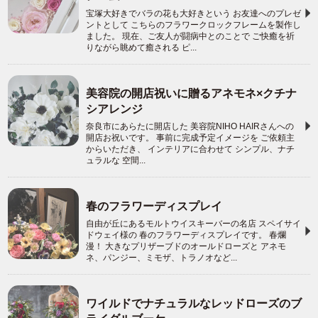
宝塚大好きでバラの花も大好きという お友達へのプレゼ
ントとして こちらのフラワークロックフレームを製作し
ました。 現在、ご友人が闘病中とのことで ご快癒を祈
りながら眺めて癒される ピ...
美容院の開店祝いに贈るアネモネ×クチナ
シアレンジ
奈良市にあらたに開店した 美容院NIHO HAIRさんへの
開店お祝いです。 事前に完成予定イメージを ご依頼主
からいただき、 インテリアに合わせて シンプル、ナチ
ュラルな 空間...
春のフラワーディスプレイ
自由が丘にあるモルトウイスキーバーの名店 スペイサイ
ドウェイ様の 春のフラワーディスプレイです。 春爛
漫！ 大きなプリザーブドのオールドローズと アネモ
ネ、パンジー、ミモザ、トラノオなど...
ワイルドでナチュラルなレッドローズのブ