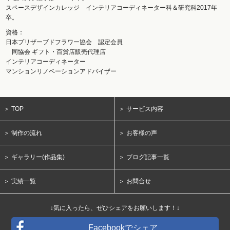
スペースデザインカレッジ インテリアコーディネーター科＆研究科2017年
卒。
資格：
日本プリザーブドフラワー協会 認定会員
同協会 ギフト・百貨店販売代理店
インテリアコーディネーター
マンションリノベーションアドバイザー
＞ TOP
＞ サービス内容
＞ 制作の流れ
＞ お客様の声
＞ ギャラリー(作品集)
＞ ブログ記事一覧
＞ 実績一覧
＞ お問合せ
↓気に入ったら、ぜひシェアをお願いします！↓
Facebookでシェア