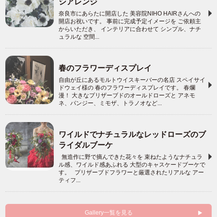
シアレンジ
奈良市にあらたに開店した 美容院NIHO HAIRさんへの
開店お祝いです。 事前に完成予定イメージを ご依頼主
からいただき、 インテリアに合わせて シンプル、ナチ
ュラルな 空間...
春のフラワーディスプレイ
自由が丘にあるモルトウイスキーバーの名店 スペイサイ
ドウェイ様の 春のフラワーディスプレイです。 春爛
漫！ 大きなプリザーブドのオールドローズと アネモ
ネ、パンジー、ミモザ、トラノオなど...
ワイルドでナチュラルなレッドローズのブ
ライダルブーケ
無造作に野で摘んできた花々を 束ねたようなナチュラ
ル感、ワイルド感あふれる 大型のキャスケードブーケで
す。 プリザーブドフラワーと厳選されたリアルな アー
ティフ...
Gallery一覧を見る