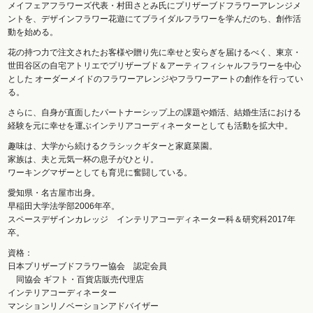
メイフェアフラワーズ代表・村田さとみ氏にプリザーブドフラワーアレンジメ
ントを、デザインフラワー花遊にてブライダルフラワーを学んだのち、創作活
動を始める。
花の持つ力で注文されたお客様や贈り先に幸せと安らぎを届けるべく、東京・
世田谷区の自宅アトリエでプリザーブド＆アーティフィシャルフラワーを中心
とした オーダーメイドのフラワーアレンジやフラワーアートの創作を行ってい
る。
さらに、自身が直面したパートナーシップ上の課題や婚活、結婚生活における
経験を元に幸せを運ぶインテリアコーディネーターとしても活動を拡大中。
趣味は、大学から続けるクラシックギターと家庭菜園。
家族は、夫と元気一杯の息子がひとり。
ワーキングマザーとしても育児に奮闘している。
愛知県・名古屋市出身。
早稲田大学法学部2006年卒。
スペースデザインカレッジ インテリアコーディネーター科＆研究科2017年
卒。
資格：
日本プリザーブドフラワー協会 認定会員
同協会 ギフト・百貨店販売代理店
インテリアコーディネーター
マンションリノベーションアドバイザー