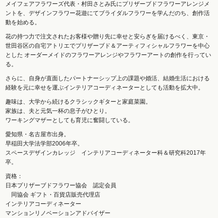
メイフェアフラワーズ代表・村田さとみ氏にプリザーブドフラワーアレンジメ
ントを、デザインフラワー花遊にてブライダルフラワーを学んだのち、創作活
動を始める。
花の持つ力で注文されたお客様や贈り先に幸せと安らぎを届けるべく、東京・
世田谷区の自宅アトリエでプリザーブド＆アーティフィシャルフラワーを中心
とした オーダーメイドのフラワーアレンジやフラワーアートの創作を行ってい
る。
さらに、自身が直面したパートナーシップ上の課題や婚活、結婚生活における
経験を元に幸せを運ぶインテリアコーディネーターとしても活動を拡大中。
趣味は、大学から続けるクラシックギターと家庭菜園。
家族は、夫と元気一杯の息子がひとり。
ワーキングマザーとしても育児に奮闘している。
愛知県・名古屋市出身。
早稲田大学法学部2006年卒。
スペースデザインカレッジ インテリアコーディネーター科＆研究科2017年
卒。
資格：
日本プリザーブドフラワー協会 認定会員
同協会 ギフト・百貨店販売代理店
インテリアコーディネーター
マンションリノベーションアドバイザー