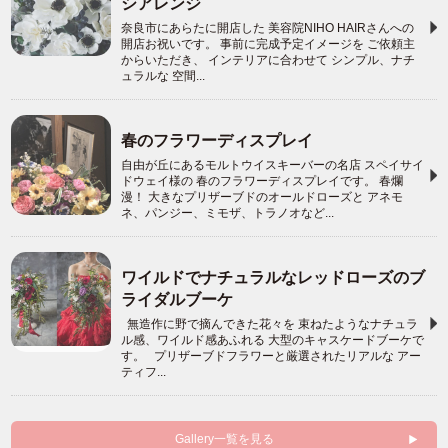
シアレンジ
奈良市にあらたに開店した 美容院NIHO HAIRさんへの
開店お祝いです。 事前に完成予定イメージを ご依頼主
からいただき、 インテリアに合わせて シンプル、ナチ
ュラルな 空間...
春のフラワーディスプレイ
自由が丘にあるモルトウイスキーバーの名店 スペイサイ
ドウェイ様の 春のフラワーディスプレイです。 春爛
漫！ 大きなプリザーブドのオールドローズと アネモ
ネ、パンジー、ミモザ、トラノオなど...
ワイルドでナチュラルなレッドローズのブ
ライダルブーケ
無造作に野で摘んできた花々を 束ねたようなナチュラ
ル感、ワイルド感あふれる 大型のキャスケードブーケで
す。 プリザーブドフラワーと厳選されたリアルな アー
ティフ...
Gallery一覧を見る