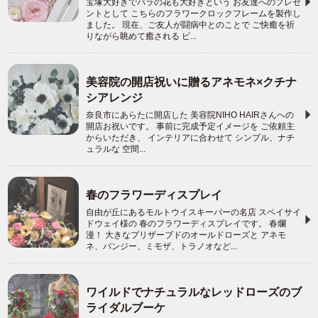
宝塚大好きでバラの花も大好きという お友達へのプレゼ
ントとして こちらのフラワークロックフレームを製作し
ました。 現在、ご友人が闘病中とのことで ご快癒を祈
りながら眺めて癒される ピ...
美容院の開店祝いに贈るアネモネ×クチナ
シアレンジ
奈良市にあらたに開店した 美容院NIHO HAIRさんへの
開店お祝いです。 事前に完成予定イメージを ご依頼主
からいただき、 インテリアに合わせて シンプル、ナチ
ュラルな 空間...
春のフラワーディスプレイ
自由が丘にあるモルトウイスキーバーの名店 スペイサイ
ドウェイ様の 春のフラワーディスプレイです。 春爛
漫！ 大きなプリザーブドのオールドローズと アネモ
ネ、パンジー、ミモザ、トラノオなど...
ワイルドでナチュラルなレッドローズのブ
ライダルブーケ