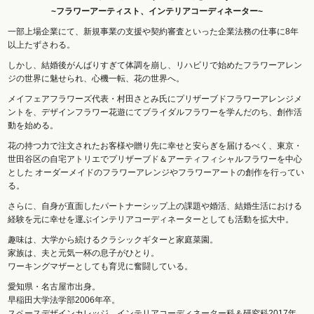
~フラワーアーティスト、インテリアコーディネーター~
一部上場企業にて、新規事業の支援や契約審査といった企業法務の仕事に8年
以上たずさわる。
しかし、結婚後がんばりすぎて体調を崩し、リハビリで始めたフラワーアレン
ジの世界に魅せられ、心機一転、花の世界へ。
メイフェアフラワーズ代表・村田さとみ氏にプリザーブドフラワーアレンジメ
ントを、デザインフラワー花遊にてブライダルフラワーを学んだのち、創作活
動を始める。
花の持つ力で注文されたお客様や贈り先に幸せと安らぎを届けるべく、東京・
世田谷区の自宅アトリエでプリザーブド＆アーティフィシャルフラワーを中心
とした オーダーメイドのフラワーアレンジやフラワーアートの創作を行ってい
る。
さらに、自身が直面したパートナーシップ上の課題や婚活、結婚生活における
経験を元に幸せを運ぶインテリアコーディネーターとしても活動を拡大中。
趣味は、大学から続けるクラシックギターと家庭菜園。
家族は、夫と元気一杯の息子がひとり。
ワーキングマザーとしても育児に奮闘している。
愛知県・名古屋市出身。
早稲田大学法学部2006年卒。
スペースデザインカレッジ インテリアコーディネーター科＆研究科2017年