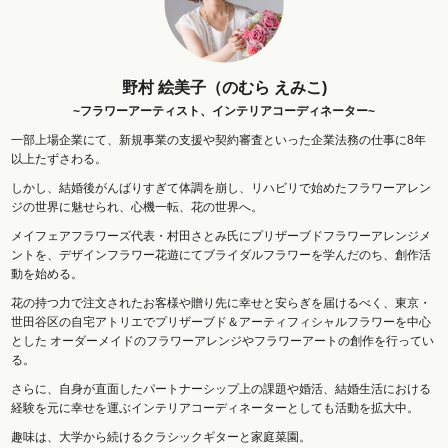
野村 絵美子（のむら えみこ)
~フラワーアーティスト、インテリアコーディネーター~
一部上場企業にて、新規事業の支援や契約審査といった企業法務の仕事に8年
以上たずさわる。
しかし、結婚後がんばりすぎて体調を崩し、リハビリで始めたフラワーアレン
ジの世界に魅せられ、心機一転、花の世界へ。
メイフェアフラワーズ代表・村田さとみ氏にプリザーブドフラワーアレンジメ
ントを、デザインフラワー花遊にてブライダルフラワーを学んだのち、創作活
動を始める。
花の持つ力で注文されたお客様や贈り先に幸せと安らぎを届けるべく、東京・
世田谷区の自宅アトリエでプリザーブド＆アーティフィシャルフラワーを中心
とした オーダーメイドのフラワーアレンジやフラワーアートの創作を行ってい
る。
さらに、自身が直面したパートナーシップ上の課題や婚活、結婚生活における
経験を元に幸せを運ぶインテリアコーディネーターとしても活動を拡大中。
趣味は、大学から続けるクラシックギターと家庭菜園。