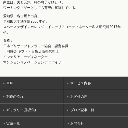
家族は、夫と元気一杯の息子がひとり。
ワーキングマザーとしても育児に奮闘している。
愛知県・名古屋市出身。
早稲田大学法学部2006年卒。
スペースデザインカレッジ インテリアコーディネーター科＆研究科2017年
卒。
資格：
日本プリザーブドフラワー協会 認定会員
同協会 ギフト・百貨店販売代理店
インテリアコーディネーター
マンションリノベーションアドバイザー
＞ TOP
＞ サービス内容
＞ 制作の流れ
＞ お客様の声
＞ ギャラリー(作品集)
＞ ブログ記事一覧
＞ 実績一覧
＞ お問合せ