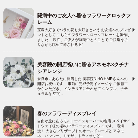
闘病中のご友人へ贈るフラワークロックフ
レーム
宝塚大好きでバラの花も大好きという お友達へのプレゼ
ントとして こちらのフラワークロックフレームを製作し
ました。 現在、ご友人が闘病中とのことで ご快癒を祈
りながら眺めて癒される ピ...
美容院の開店祝いに贈るアネモネ×クチナ
シアレンジ
奈良市にあらたに開店した 美容院NIHO HAIRさんへの
開店お祝いです。 事前に完成予定イメージを ご依頼主
からいただき、 インテリアに合わせて シンプル、ナチ
ュラルな 空間...
春のフラワーディスプレイ
自由が丘にあるモルトウイスキーバーの名店 スペイサイ
ドウェイ様の 春のフラワーディスプレイです。 春爛
漫！ 大きなプリザーブドのオールドローズと アネモ
ネ、パンジー、ミモザ、トラノオなど...