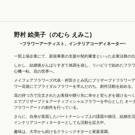
野村 絵美子（のむら えみこ)
~フラワーアーティスト、インテリアコーディネーター~
一部上場企業にて、新規事業の支援や契約審査といった企業法務の仕
しかし、結婚後がんばりすぎて体調を崩し、リハビリで始めたフラ
心機一転、花の世界へ。
メイフェアフラワーズ代表・村田さとみ氏にプリザーブドフラワー
ワー花遊にてブライダルフラワーを学んだのち、創作活動を始める
花の持つ力で注文されたお客様や贈り先に幸せと安らぎを届けるべ
エでプリザーブド＆アーティフィシャルフラワーを中心とした オー
フラワーアートの創作を行っている。
さらに、自身が直面したパートナーシップ上の課題や婚活、結婚生
インテリアコーディネーターとしても活動を拡大中。
趣味は、大学から続けるクラシックギターと家庭菜園。