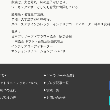
家族は、夫と元気一杯の息子がひとり。
ワーキングマザーとしても育児に奮闘している。
愛知県・名古屋市出身。
早稲田大学法学部2006年卒。
スペースデザインカレッジ インテリアコーディネーター科＆研究科2
資格：
日本プリザーブドフラワー協会 認定会員
同協会 ギフト・百貨店販売代理店
インテリアコーディネーター
マンションリノベーションアドバイザー
TOP
▶ギャラリー(作品集)
アトリエ・ノッカについて
▶ブログ記事一覧
制作の流れ
▶実績一覧
お客様の声
▶お問い合わせ