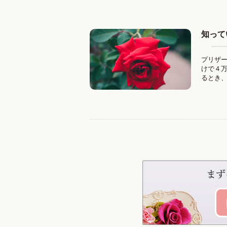
知って
プリザ
けで４
るとき、